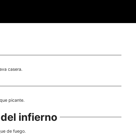
ava casera.
oque picante.
 del infierno
oque de fuego.