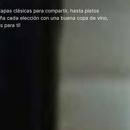
apas clásicas para compartir, hasta platos
ña cada elección con una buena copa de vino,
 para ti!