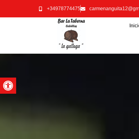
+34978774475
carmenanguita12@gm
Inic
Abrir barra de herramientas