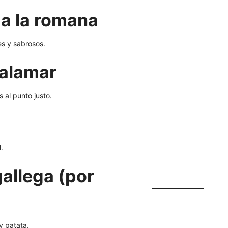
a la romana
es y sabrosos.
calamar
al punto justo.
.
gallega (por
y patata.