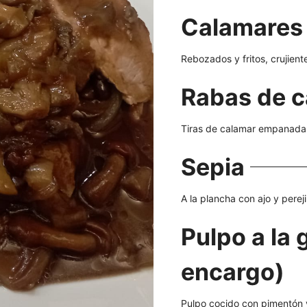
Calamares 
Rebozados y fritos, crujient
Rabas de 
Tiras de calamar empanadas 
Sepia
A la plancha con ajo y perejil
Pulpo a la 
encargo)
Pulpo cocido con pimentón 